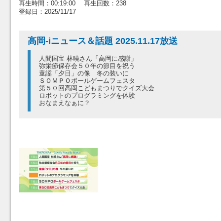
再生時間：00:19:00 再生回数：238
登録日：2025/11/17
高岡-iニュース＆話題 2025.11.17放送
人間国宝 林曉さん「高岡に感謝」
弥栄節保存会５０年の節目を祝う
童謡「夕日」の像 冬の装いに
ＳＯＭＰＯボールゲームフェスタ
第５０回高岡こどもまつりでクイズ大会
ロボットのプログラミングを体験
おなまえなぁに？