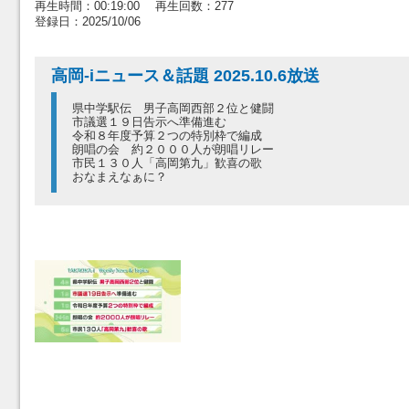
再生時間：00:19:00 再生回数：277
登録日：2025/10/06
高岡-iニュース＆話題 2025.10.6放送
県中学駅伝 男子高岡西部２位と健闘
市議選１９日告示へ準備進む
令和８年度予算２つの特別枠で編成
朗唱の会 約２０００人が朗唱リレー
市民１３０人「高岡第九」歓喜の歌
おなまえなぁに？