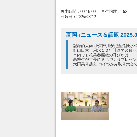
再生時間：00:19:00 再生回数：152
登録日：2025/08/12
高岡-iニュース＆話題 2025.8
記録的大雨 小矢部川が氾濫危険水
針山口六ヶ用水１０年計画で改修へ
市内でも核兵器廃絶の呼びかけ
高校生が市長にまちづくりプレゼン
大雨乗り越え コイつかみ取り大会