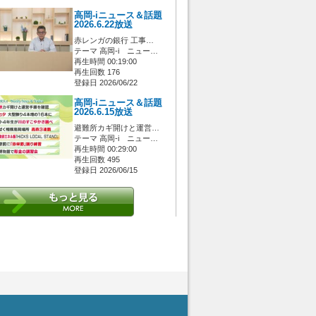
高岡-iニュース＆話題
2026.6.22放送
赤レンガの銀行 工事…
テーマ 高岡-i ニュー…
再生時間 00:19:00
再生回数 176
登録日 2026/06/22
高岡-iニュース＆話題
2026.6.15放送
避難所カギ開けと運営…
テーマ 高岡-i ニュー…
再生時間 00:29:00
再生回数 495
登録日 2026/06/15
 [管理者/一般(○)] [ログイン 中/未 (○)] ゲストさん