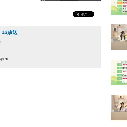
.12放送
位
で歓声