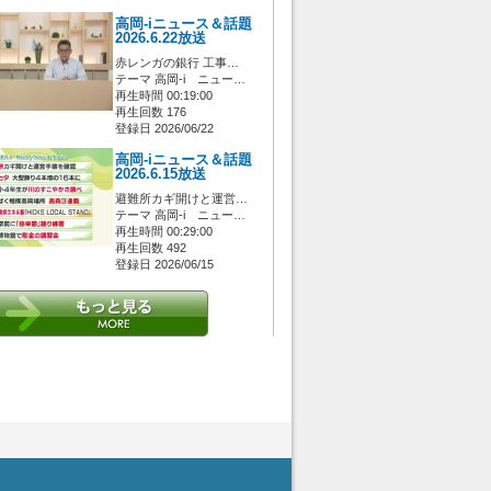
高岡-iニュース＆話題
2026.6.22放送
赤レンガの銀行 工事…
テーマ 高岡-i ニュー…
再生時間 00:19:00
再生回数 176
登録日 2026/06/22
高岡-iニュース＆話題
2026.6.15放送
避難所カギ開けと運営…
テーマ 高岡-i ニュー…
再生時間 00:29:00
再生回数 492
登録日 2026/06/15
 [管理者/一般(○)] [ログイン 中/未 (○)] ゲストさん