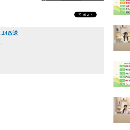
.14放送
」