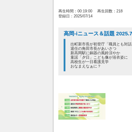
再生時間：00:19:00 再生回数：218
登録日：2025/07/14
高岡-iニュース＆話題 2025.7
出町新市長が初登庁「職員とも対話
退任の角田市長があいさつ
新高岡駅に銅器の風鈴涼やか
童謡「夕日」こども像が浴衣姿に
高校生が一日看護見学
おなまえなぁに？