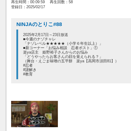
再生時間：00:09:59 再生回数：58
登録日：2025/02/17
NINJAのとりこ#88
2025年2月17日～23日放送
■今週のナゾチャレ
「ナゾレベル★★★★★（小学６年生以上）」
■新コーナー「お悩み相談 忍者ポスト」①
楽ya店主 姫野裕子さんからのお悩み
「どうやったらお客さんの顔を覚えられる？」
（舞台・えごま味噌の五平餅 楽ya【高岡市須田81】）
#忍者
#謎解き
#教育