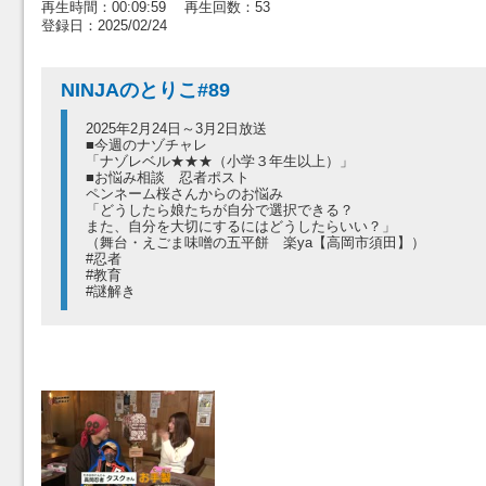
再生時間：00:09:59 再生回数：53
登録日：2025/02/24
NINJAのとりこ#89
2025年2月24日～3月2日放送
■今週のナゾチャレ
「ナゾレベル★★★（小学３年生以上）」
■お悩み相談 忍者ポスト
ペンネーム桜さんからのお悩み
「どうしたら娘たちが自分で選択できる？
また、自分を大切にするにはどうしたらいい？」
（舞台・えごま味噌の五平餅 楽ya【高岡市須田】）
#忍者
#教育
#謎解き