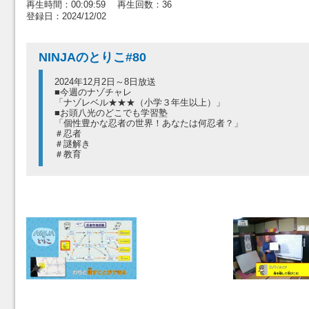
再生時間：00:09:59 再生回数：36
登録日：2024/12/02
NINJAのとりこ#80
2024年12月2日～8日放送
■今週のナゾチャレ
「ナゾレベル★★★（小学３年生以上）」
■お頭八光のどこでも学習塾
「個性豊かな忍者の世界！あなたは何忍者？」
＃忍者
＃謎解き
＃教育