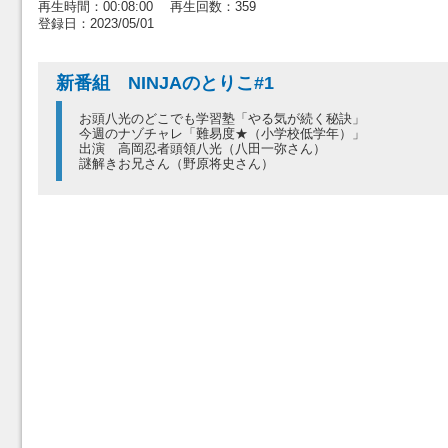
再生時間：00:08:00 再生回数：359
登録日：2023/05/01
新番組 NINJAのとりこ#1
お頭八光のどこでも学習塾「やる気が続く秘訣」
今週のナゾチャレ「難易度★（小学校低学年）」
出演 高岡忍者頭領八光（八田一弥さん）
謎解きお兄さん（野原将史さん）