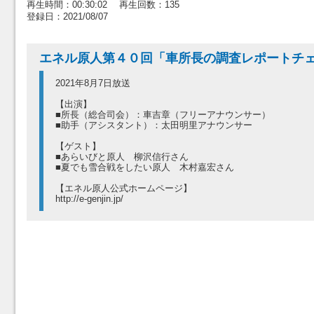
再生時間：00:30:02 再生回数：135
登録日：2021/08/07
エネル原人第４０回「車所長の調査レポートチ
2021年8月7日放送
【出演】
■所長（総合司会）：車吉章（フリーアナウンサー）
■助手（アシスタント）：太田明里アナウンサー
【ゲスト】
■あらいびと原人 柳沢信行さん
■夏でも雪合戦をしたい原人 木村嘉宏さん
【エネル原人公式ホームページ】
http://e-genjin.jp/