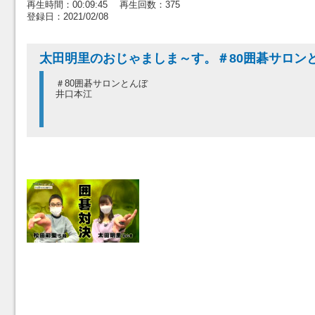
再生時間：00:09:45 再生回数：375
登録日：2021/02/08
太田明里のおじゃましま～す。＃80囲碁サロン
＃80囲碁サロンとんぼ
井口本江