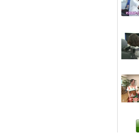
0 IP制限 内/外(○)]